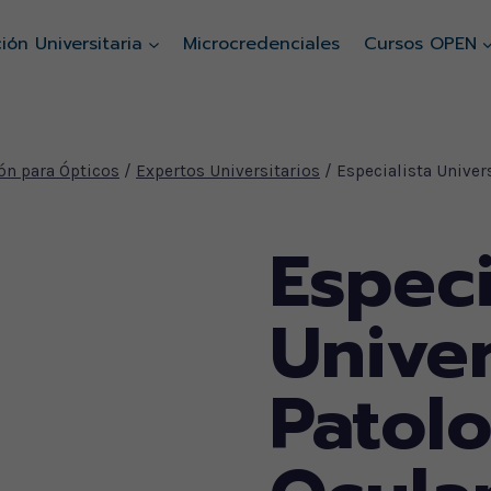
ión Universitaria
Microcredenciales
Cursos OPEN
ón para Ópticos
/
Expertos Universitarios
/
Especialista Univer
Especi
Univer
Patol