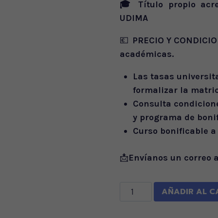
🎓
Título propio ac
UDIMA
💶
PRECIO Y CONDICIO
académicas.
Las tasas universit
formalizar la matric
Consulta condicion
y programa de boni
Curso bonificable a
📩
Envíanos un correo 
Especialista
AÑADIR AL C
Universitario
en