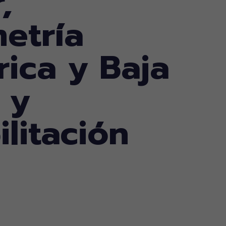
,
etría
rica y Baja
 y
litación