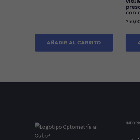
visua
pres
con 
250,0
AÑADIR AL CARRITO
INFOR