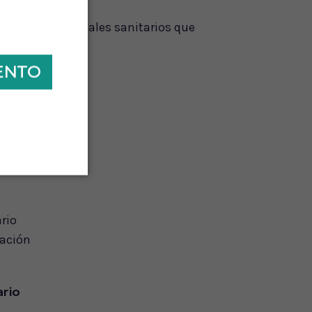
 otros profesionales sanitarios que
UENTO
ario