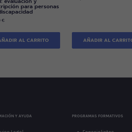
l: evaluación y
cripción para personas
discapacidad
0
€
AÑADIR AL CARRITO
AÑADIR AL CARRIT
MACIÓN
Y AYUDA
PROGRAMAS FORMATIVOS