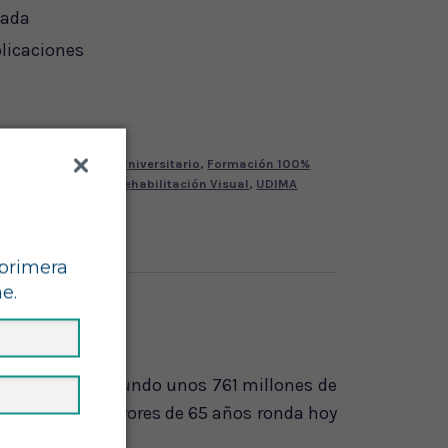
zada
licaciones
os
DMAE
,
Especialista Universitario
,
Formación 100%
metría Geriátrica
,
Rehabilitación Visual
,
UDIMA
primera
e.
21 había en el mundo unos 761 millones de
n mundial de mayores de 65 años ronda hoy