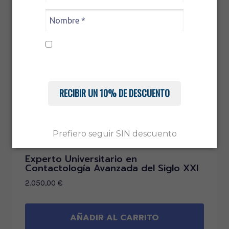
Acepto recibir comunicaciones.
Conoce nuestra
Política de Privacidad
RECIBIR UN 10% DE DESCUENTO
Prefiero seguir SIN descuento
Experto Universitario en
Contactología Avanzada del Siglo XXI
2.050,00
€
AÑADIR AL CARRITO